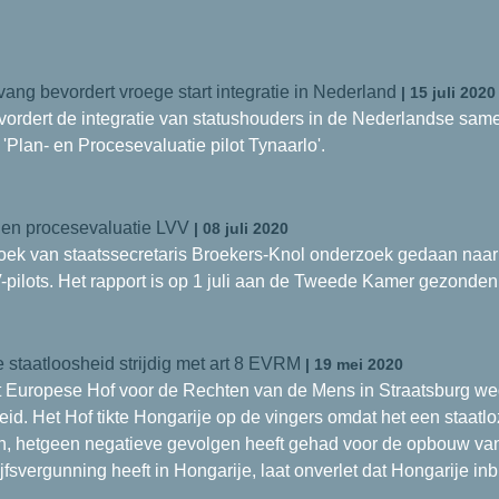
ng bevordert vroege start integratie in Nederland
| 15 juli 2020
ordert de integratie van statushouders in de Nederlandse same
'Plan- en Procesevaluatie pilot Tynaarlo'.
en procesevaluatie LVV
| 08 juli 2020
ek van staatssecretaris Broekers-Knol onderzoek gedaan naar 
VV-pilots. Het rapport is op 1 juli aan de Tweede Kamer gezond
 staatloosheid strijdig met art 8 EVRM
| 19 mei 2020
 Europese Hof voor de Rechten van de Mens in Straatsburg we
eid. Het Hof tikte Hongarije op de vingers omdat het een staatl
n, hetgeen negatieve gevolgen heeft gehad voor de opbouw van 
fsvergunning heeft in Hongarije, laat onverlet dat Hongarije in