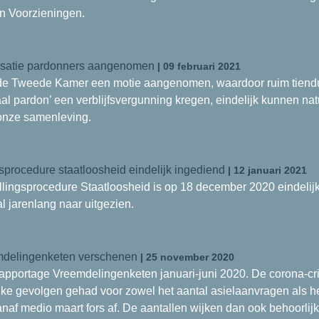
n Voorzieningen.
lisatie pardonners aangenomen
| 09 februari 2021
n de Tweede Kamer een motie aangenomen, waardoor ruim tiend
al pardon’ een verblijfsvergunning kregen, eindelijk kunnen na
nze samenleving.
gsprocedure staatloosheid eindelijk ingediend
| 12 januari 2021
llingsprocedure Staatloosheid is op 18 december 2020 eindelijk
 jarenlang naar uitgezien.
mdelingenketen verschenen
| 25 november 2020
portage Vreemdelingenketen januari-juni 2020. De corona-crisi
ijke gevolgen gehad voor zowel het aantal asielaanvragen als he
naf medio maart fors af. De aantallen wijken dan ook behoorlij