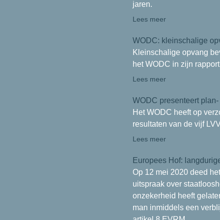
jaren.
Lees meer
WODC: kleinschalige opva
Kleinschalige opvang bev
het WODC in zijn rapport 
Lees meer
WODC presenteert plan- 
Het WODC heeft op verzo
resultaten van de vijf L
Lees meer
Europees Hof: langdurige
Op 12 mei 2020 deed het
uitspraak over staatloosh
onzekerheid heeft gelate
man inmiddels een verblij
artikel 8 EVRM.