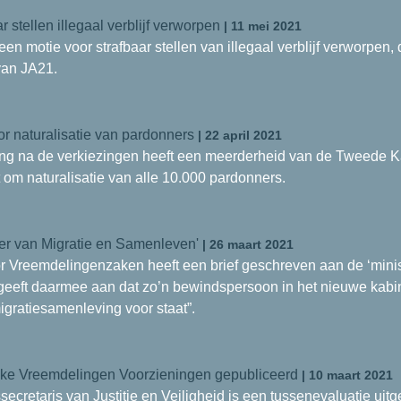
 stellen illegaal verblijf verworpen
| 11 mei 2021
n motie voor strafbaar stellen van illegaal verblijf verworpen,
van JA21.
r naturalisatie van pardonners
| 22 april 2021
ing na de verkiezingen heeft een meerderheid van de Tweede 
 om naturalisatie van alle 10.000 pardonners.
er van Migratie en Samenleven'
| 26 maart 2021
 Vreemdelingenzaken heeft een brief geschreven aan de ‘minis
eft daarmee aan dat zo’n bewindspersoon in het nieuwe kabin
gratiesamenleving voor staat”.
jke Vreemdelingen Voorzieningen gepubliceerd
| 10 maart 2021
ecretaris van Justitie en Veiligheid is een tussenevaluatie uitg