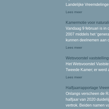
Landelijke Vreemdelinge
Lees meer
Kamermotie voor natura
Vandaag 9 februari is i
2007 middels het ‘genera
kunnen deelnemen aan o
Lees meer
Wetsvoorstel vaststellin
Het Wetsvoorstel Vastste
Tweede Kamer; er werd al
Lees meer
Halfjaarrapportage Vree
Onlangs verscheen de Rap
halfjaar van 2020 duidel
vertrok. Beiden namen va