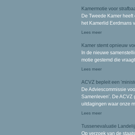
Kamermotie voor strafbaar
De Tweede Kamer heeft ee
het Kamerlid Eerdmans 
Lees meer
Kamer stemt opnieuw voo
In de nieuwe samenstell
motie gestemd die vraagt
Lees meer
ACVZ bepleit een 'minist
De Adviescommissie voor
Samenleven’. De ACVZ ge
uitdagingen waar onze mi
Lees meer
Tussenevaluatie Landeli
Op verzoek van de staatss