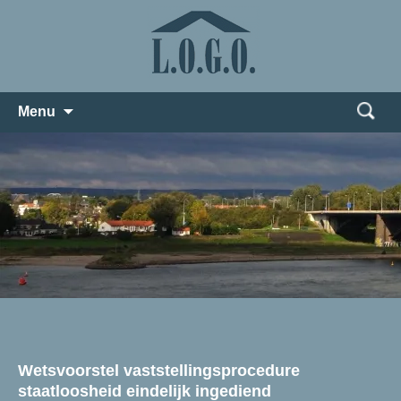
Zoeken
Menu
naar:
Wetsvoorstel vaststellingsprocedure
staatloosheid eindelijk ingediend