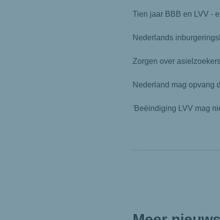
Tien jaar BBB en LVV - e
Nederlands inburgeringsb
Zorgen over asielzoeker
Nederland mag opvang de
'Beëindiging LVV mag nie
Meer nieuws