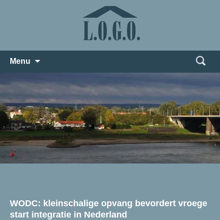
Zoeken
Menu
naar:
WODC: kleinschalige opvang bevordert vroege
start integratie in Nederland