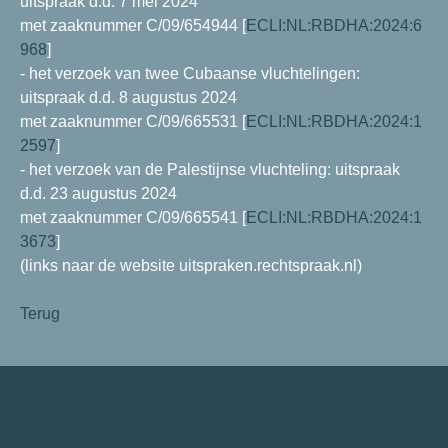
uitspraak d.d. 7 mei 2024
met zaaknummer C/09/654944 [
ECLI:NL:RBDHA:2024:6
968
]
- het verzoek van twee Cubaanse vluchtelingen:
uitspraak d.d. 8 augustus 2024
met zaaknummer C/09/665531 [
ECLI:NL:RBDHA:2024:1
2597
]
- het verzoek van de Palestijnse vluchteling: uitspraak
d.d. 23 augustus 2024
met zaaknummer C/09/665541 [
ECLI:NL:RBDHA:2024:1
3673
]
(links naar de website uitspraken.rechtspraak.nl)
Terug