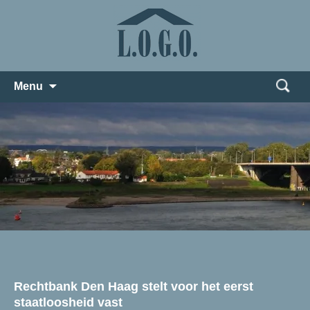
Zoeken
Menu
naar:
Rechtbank Den Haag stelt voor het eerst
staatloosheid vast