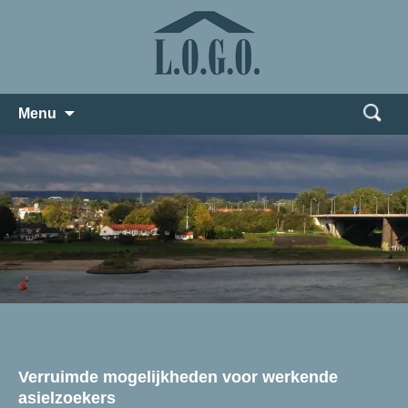
Zoeken
Menu
naar:
Verruimde mogelijkheden voor werkende
asielzoekers