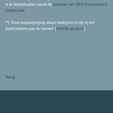
is te downloaden vanaf de
website van SEO Economisch
Onderzoek
**) 'Door wetswijziging staan bedrijven in de rij om
asielzoekers aan te nemen' (
bericht op nu.nl
)
Terug