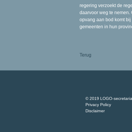
regering verzoekt de reg
daarvoor weg te nemen. O
opvang aan bod komt bij 
gemeenten in hun provin
Terug
© 2019 LOGO-secretari
Privacy Policy
Disclaimer