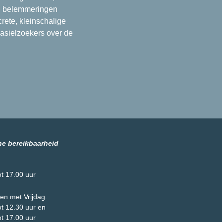
en belemmeringen
rete, kleinschalige
 asielzoekers over de
he bereikbaarheid
ot 17.00 uur
en met Vrijdag:
ot 12.30 uur en
ot 17.00 uur