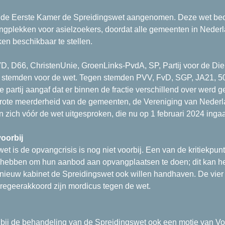
t de Eerste Kamer de Spreidingswet aangenomen. Deze wet be
ngplekken voor asielzoekers, doordat alle gemeenten in Nede
ken beschikbaar te stellen.
VD, D66, ChristenUnie, GroenLinks-PvdA, SP, Partij voor de D
) stemden voor de wet. Tegen stemden PVV, FvD, SGP, JA21, 
ie partij aangaf dat er binnen de fractie verschillend over werd g
grote meerderheid van de gemeenten, de Vereniging van Nede
 zich vóór de wet uitgesproken, die nu op 1 februari 2024 ingaa
oorbij
et is de opvangcrisis is nog niet voorbij. Een van de kritiekpu
 hebben om hun aanbod aan opvangplaatsen te doen; dit kan het
nieuw kabinet de Spreidingswet ook willen handhaven. De vier 
regeerakkoord zijn mordicus tegen de wet.
 bij de behandeling van de Spreidingswet ook een motie van V