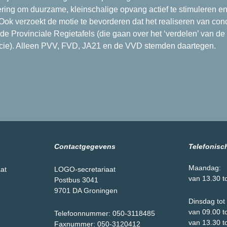
ering om duurzame, kleinschalige opvang actief te stimuleren 
ok verzoekt de motie te bevorderen dat het realiseren van conc
de Provinciale Regietafels (die gaan over het ‘verdelen’ van de
cie). Alleen PVV, FVD, JA21 en de VVD stemden daartegen.
Contactgegevens
Telefonisc
Maandag:
aat
LOGO-secretariaat
van 13.30 t
Postbus 3041
9701 DA Groningen
Dinsdag tot 
van 09.00 t
Telefoonnummer: 050-3118485
van 13.30 t
Faxnummer: 050-3120412