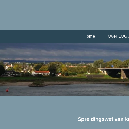
Home
Over LOG
Spreidingswet van k