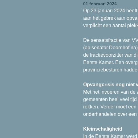
01 februari 2024
Op 23 januari 2024 heef
aan het gebrek aan opva
verplicht een aantal plek
De senaatsfractie van V
(op senator Doornhof na
de fractievoorzitter van d
Eerste Kamer. Een over
provinciebesturen hadden
Opvangcrisis nog niet v
Met het invoeren van de w
gemeenten heel veel tijd
rekken. Verder moet een 
onderhandelen over een 
Kleinschaligheid
In de Eerste Kamer werd