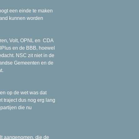
oogt een einde te maken
rland kunnen worden
ieren, Volt, OPNL en CDA
50Plus en de BBB, hoewel
edacht. NSC zit niet in de
rlandse Gemeenten en de
t.
nten op de wet was dat
 traject dus nog erg lang
partijen die nu
olt aangenomen, die de