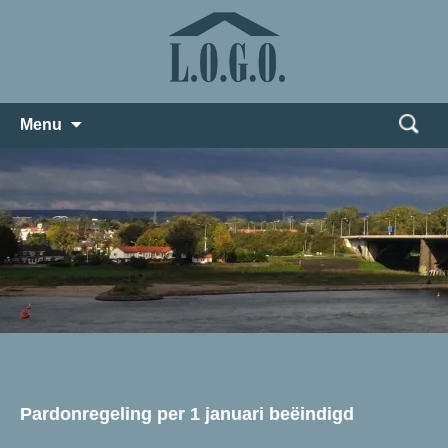
Zoeken
Menu
naar:
Pardonregeling per 1 januari beëindigd