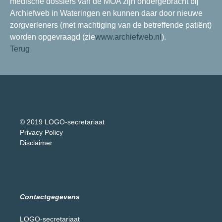
medische dossiers van de MOA zijn ondergebracht bij
Archiefweb in Wateringen en kunnen daar door nieuwe
zorgverleners (met machtiging van de betreffende patiënt)
worden opgevraagd (zie
www.archiefweb.nl
).
Terug
© 2019 LOGO-secretariaat
Privacy Policy
Disclaimer
Contactgegevens
LOGO-secretariaat