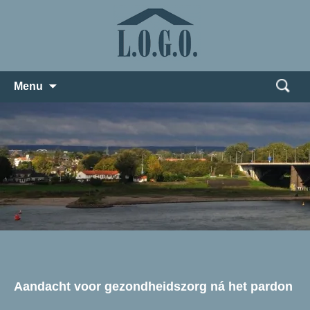
Zoeken
Menu
naar:
Aandacht voor gezondheidszorg ná het pardon